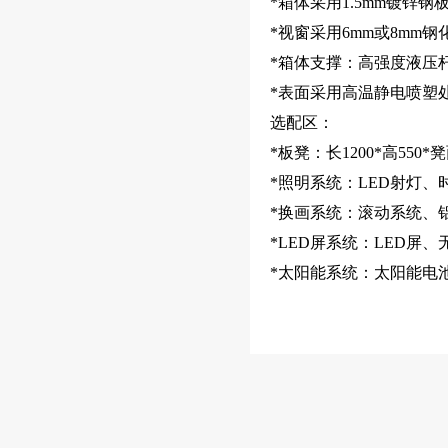
*箱体采用1.5mm镀锌钢
*视窗采用6mm或8mm钢
*箱体支撑：高强度液压
*表面采用高温静电喷塑
选配区：
*板凳：长1200*高550*凳
*照明系统：LED射灯
*换画系统：滚动系统、
为何全国200+城市选择江苏美
*LED屏系统：LED屏
城？揭秘市政候车亭建设背后
*太阳能系统：太阳能电
的硬