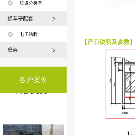
垃圾分类亭
为何全国200+城市选择江苏美
候车亭配套
城？揭秘市政候车亭建设背后
的硬
电子站牌
【产品说明及参数
廊架
客户案例
小型回收箱发货中