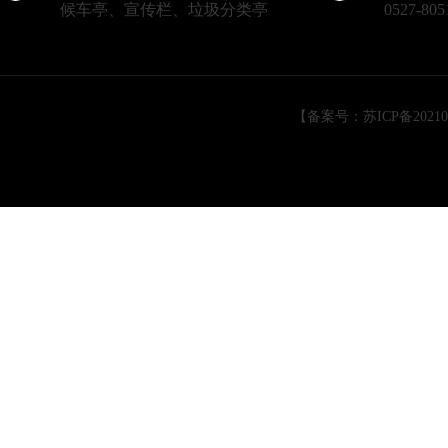
候车亭、宣传栏、垃圾分类亭
0527-805
小型回收箱发货中
【备案号：苏ICP备202105
大型双顶车棚即将完工