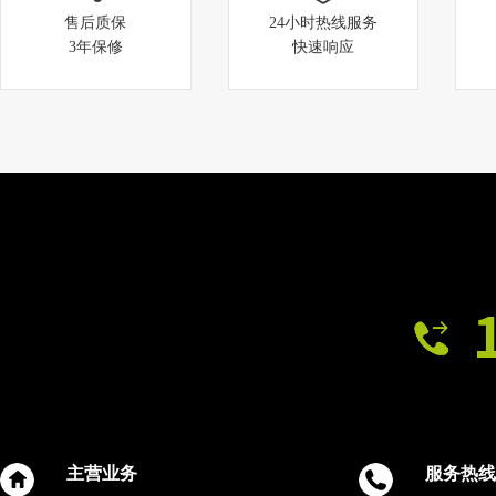
售后质保
24小时热线服务
3年保修
快速响应
苏州候车亭装车发货
为何全国200+城市选择江苏美
城？揭秘市政候车亭建设背后
的硬
主营业务
服务热线