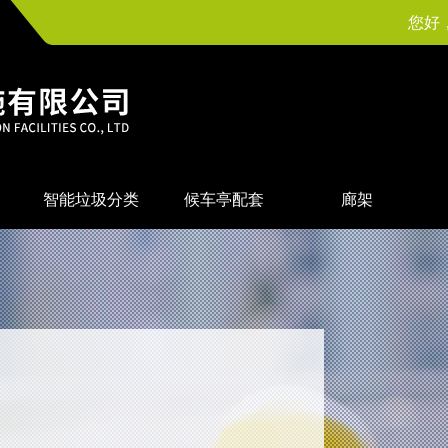
您好
智能垃圾分类
候车亭配套
廊架