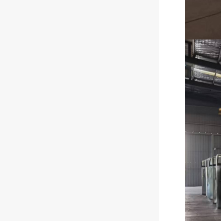
苏州候车亭装车发货
为何全国200+城市选择江苏美
城？揭秘市政候车亭建设背后
的硬