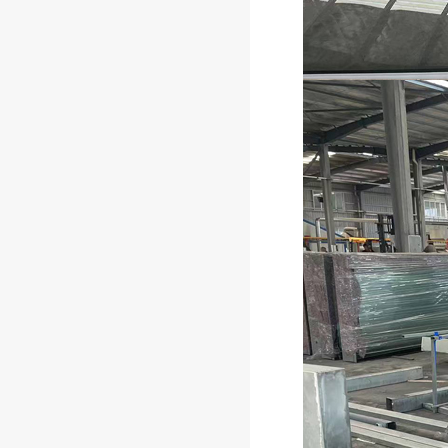
苏州候车亭装车发货
为何全国200+城市选择江苏美
城？揭秘市政候车亭建设背后
的硬